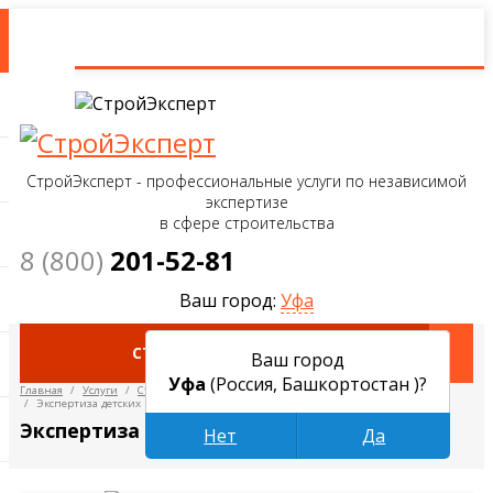
СтройЭксперт - профессиональные услуги по независимой
экспертизе
в сфере строительства
8 (800)
201-52-81
Ваш город:
Уфа
СТРОИТЕЛЬНЫЕ ЭКСПЕРТИЗЫ
Ваш город
Уфа
(Россия, Башкортостан )?
Главная
/
Услуги
/
Строительно-технические экспертизы
/
Экспертиза детских площадок
Экспертиза детских площадок в Уфе
Нет
Да